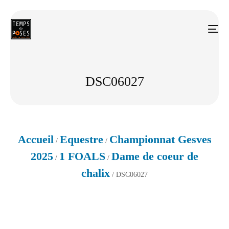
DSC06027
Accueil
Equestre
Championnat Gesves
/
/
2025
1 FOALS
Dame de coeur de
/
/
chalix
/ DSC06027