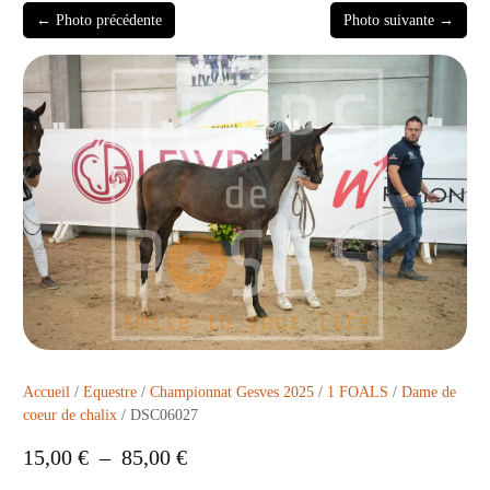
← Photo précédente
Photo suivante →
Accueil
/
Equestre
/
Championnat Gesves 2025
/
1 FOALS
/
Dame de
coeur de chalix
/ DSC06027
15,00
€
–
85,00
€