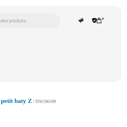
0
 petit baty Z
/ DSC06199