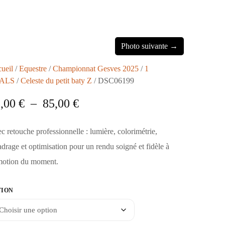
Photo suivante →
ueil
/
Equestre
/
Championnat Gesves 2025
/
1
ALS
/
Celeste du petit baty Z
/ DSC06199
5,00
€
–
85,00
€
c retouche professionnelle : lumière, colorimétrie,
adrage et optimisation pour un rendu soigné et fidèle à
motion du moment.
TION