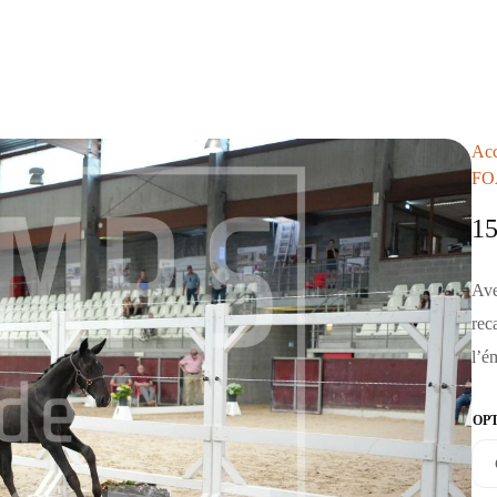
Acc
FO
1
Ave
rec
l’é
OP