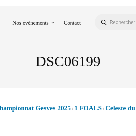
e
Nos évènements
Contact
DSC06199
Equestre
Spectacle de danse
Photos scolaires
Evènementiels
hampionnat Gesves 2025
1 FOALS
Celeste du
/
/