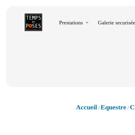
Prestations
Galerie securisé
Equestre
Spectacle de danse
Photos scolaires
Evènementiels
Accueil
Equestre
C
/
/