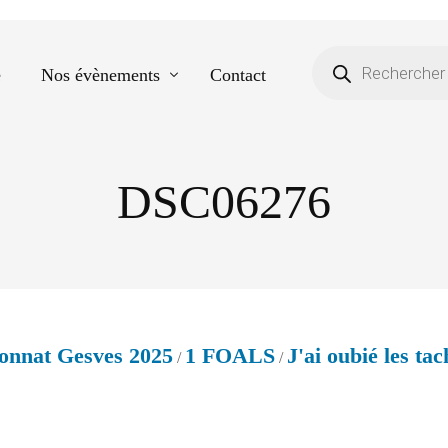
e
Nos évènements
Contact
DSC06276
Equestre
Spectacle de danse
Photos scolaires
Evènementiels
nnat Gesves 2025
1 FOALS
J'ai oubié les ta
/
/