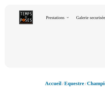
Prestations
Galerie securisé
Equestre
Spectacle de danse
Photos scolaires
Evènementiels
Accueil
Equestre
Champio
/
/