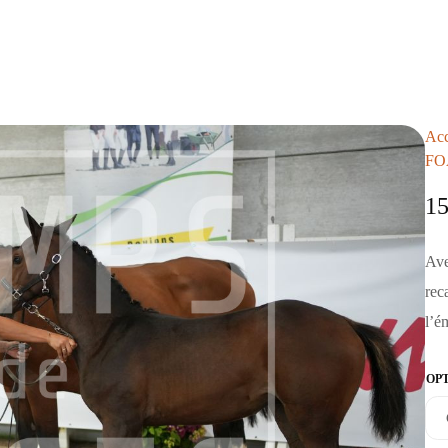
Acc
FO
1
Ave
rec
l’é
OP