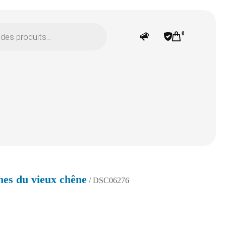
0
ches du vieux chêne
/ DSC06276