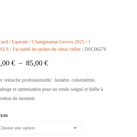
ueil
/
Equestre
/
Championnat Gesves 2025
/
1
ALS
/
J'ai oubié les taches du vieux chêne
/ DSC06276
5,00
€
–
85,00
€
c retouche professionnelle : lumière, colorimétrie,
adrage et optimisation pour un rendu soigné et fidèle à
motion du moment.
TION