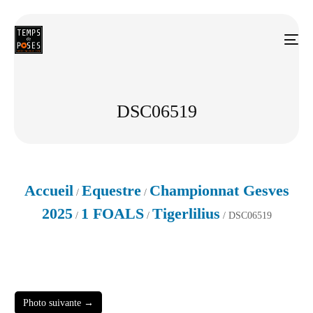
DSC06519
Accueil
Equestre
Championnat Gesves
/
/
2025
1 FOALS
Tigerlilius
/
/
/ DSC06519
Photo suivante →