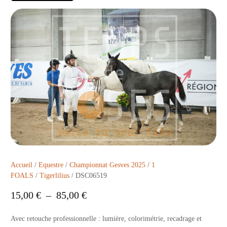
Accueil
/
Equestre
/
Championnat Gesves 2025
/
1
FOALS
/
Tigerlilius
/ DSC06519
15,00
€
–
85,00
€
Avec retouche professionnelle : lumière, colorimétrie, recadrage et