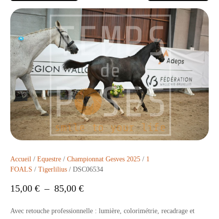
Accueil
/
Equestre
/
Championnat Gesves 2025
/
1
FOALS
/
Tigerlilius
/ DSC06534
15,00
€
–
85,00
€
Avec retouche professionnelle : lumière, colorimétrie, recadrage et