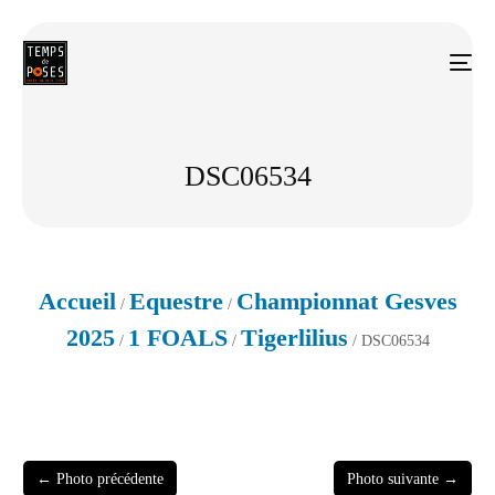
DSC06534
Accueil
Equestre
Championnat Gesves
/
/
2025
1 FOALS
Tigerlilius
/
/
/ DSC06534
← Photo précédente
Photo suivante →