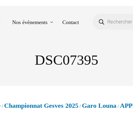
e
Nos évènements
Contact
DSC07395
Equestre
Spectacle de danse
Photos scolaires
Evènementiels
e
Championnat Gesves 2025
Garo Louna
APP
/
/
/