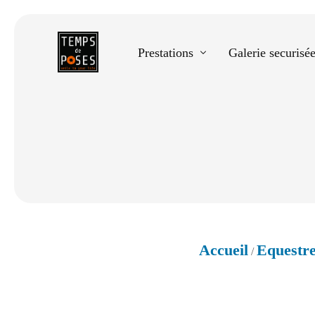
Prestations
Galerie securisé
Equestre
Spectacle de danse
Photos scolaires
Evènementiels
Accueil
Equestr
/