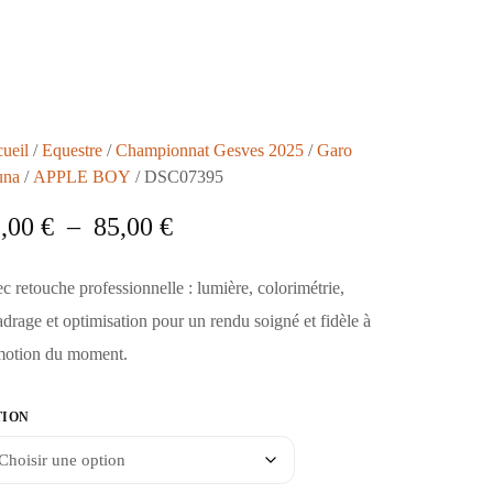
ueil
/
Equestre
/
Championnat Gesves 2025
/
Garo
una
/
APPLE BOY
/ DSC07395
5,00
€
–
85,00
€
c retouche professionnelle : lumière, colorimétrie,
adrage et optimisation pour un rendu soigné et fidèle à
motion du moment.
TION