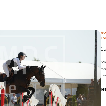
Acc
Lo
1
Ave
rec
l’é
OP