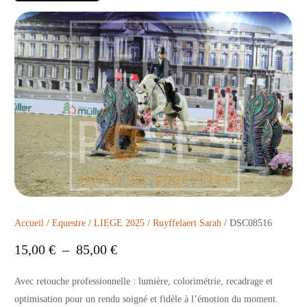
Accueil
/
Equestre
/
LIEGE 2025
/
Ruyffelaert Sarah
/ DSC08516
15,00
€
–
85,00
€
Avec retouche professionnelle : lumière, colorimétrie, recadrage et
optimisation pour un rendu soigné et fidèle à l’émotion du moment.