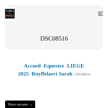
DSC08516
Accueil
Equestre
LIEGE
/
/
2025
Ruyffelaert Sarah
/
/ DSC08516
Photo suivante →