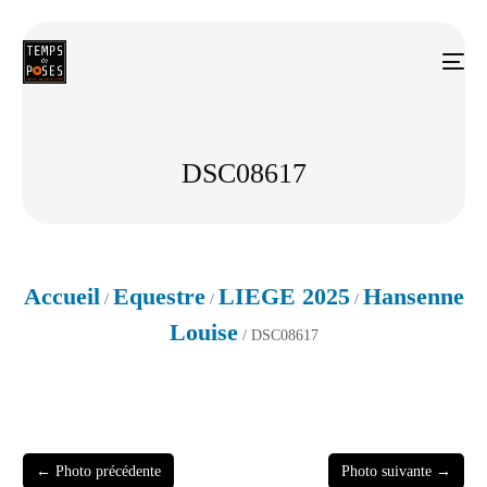
DSC08617
Accueil
Equestre
LIEGE 2025
Hansenne
/
/
/
Louise
/ DSC08617
← Photo précédente
Photo suivante →