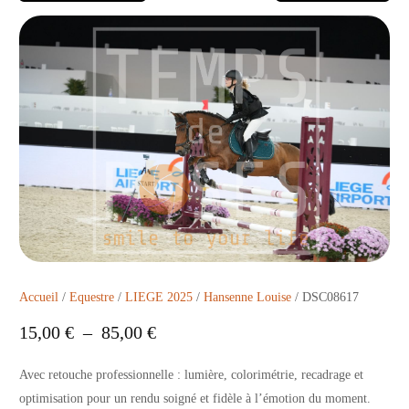
Accueil
/
Equestre
/
LIEGE 2025
/
Hansenne Louise
/ DSC08617
15,00
€
–
85,00
€
Avec retouche professionnelle : lumière, colorimétrie, recadrage et
optimisation pour un rendu soigné et fidèle à l’émotion du moment.