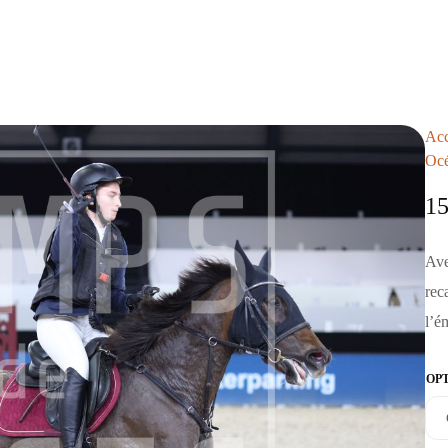
Acc
Oc
1
Ave
rec
l’é
OP