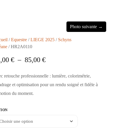
Photo suivante →
ueil
/
Equestre
/
LIEGE 2025
/
Schyns
éane
/ HR2A0110
5,00
€
–
85,00
€
c retouche professionnelle : lumière, colorimétrie,
adrage et optimisation pour un rendu soigné et fidèle à
motion du moment.
TION