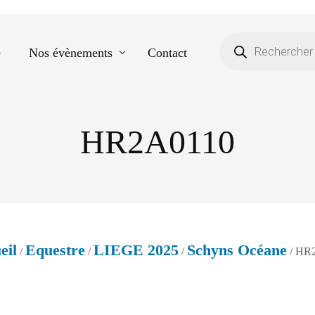
e
Nos évènements
Contact
HR2A0110
Equestre
Spectacle de danse
Photos scolaires
Evènementiels
eil
Equestre
LIEGE 2025
Schyns Océane
/
/
/
/ HR