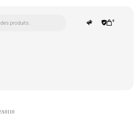
0
2A0110