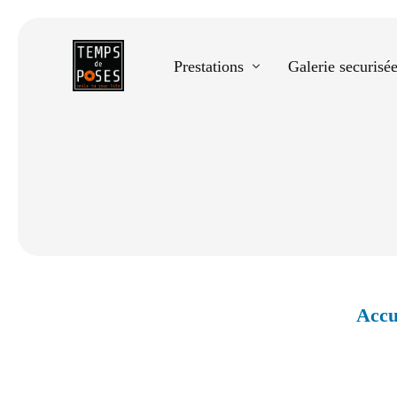
Prestations
Galerie securisé
Equestre
Spectacle de danse
Photos scolaires
Evènementiels
Accu