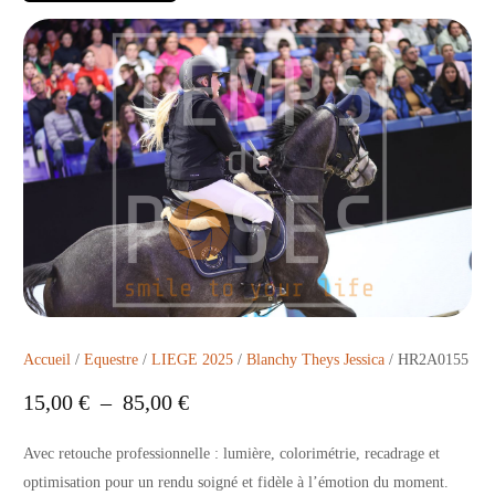
Accueil
/
Equestre
/
LIEGE 2025
/
Blanchy Theys Jessica
/ HR2A0155
15,00
€
–
85,00
€
Avec retouche professionnelle : lumière, colorimétrie, recadrage et
optimisation pour un rendu soigné et fidèle à l’émotion du moment.