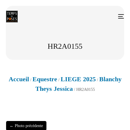
HR2A0155
Accueil
Equestre
LIEGE 2025
Blanchy
/
/
/
Theys Jessica
/ HR2A0155
← Photo précédente