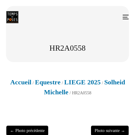
HR2A0558
Accueil
Equestre
LIEGE 2025
Solheid
/
/
/
Michelle
/ HR2A0558
← Photo précédente
Photo suivante →