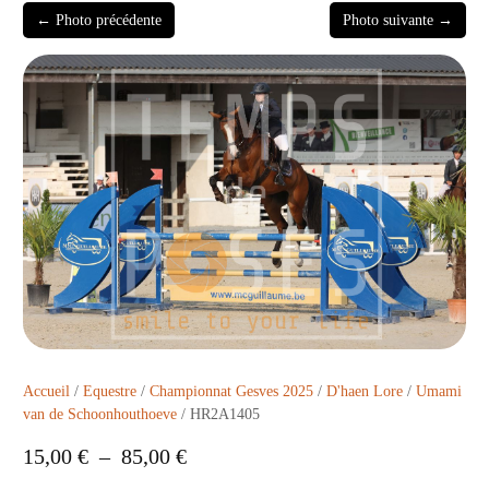
← Photo précédente
Photo suivante →
Accueil
/
Equestre
/
Championnat Gesves 2025
/
D'haen Lore
/
Umami
van de Schoonhouthoeve
/ HR2A1405
15,00
€
–
85,00
€