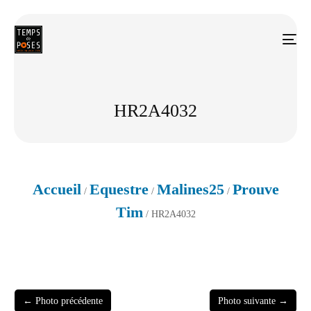
HR2A4032
Accueil
Equestre
Malines25
Prouve
/
/
/
Tim
/ HR2A4032
← Photo précédente
Photo suivante →