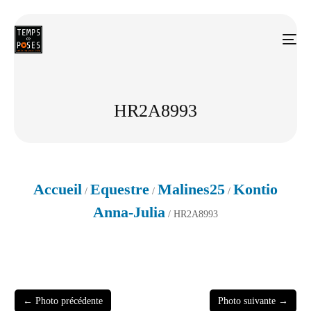
HR2A8993
Accueil
Equestre
Malines25
Kontio
/
/
/
Anna-Julia
/ HR2A8993
← Photo précédente
Photo suivante →