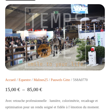
Accueil
/
Equestre
/
Malines25
/
Pauwels Gitte
/ 5S8A0770
15,00
€
–
85,00
€
Avec retouche professionnelle : lumière, colorimétrie, recadrage et
optimisation pour un rendu soigné et fidèle à l’émotion du moment.