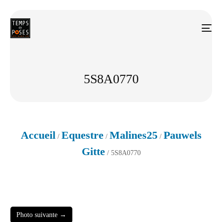
5S8A0770
Accueil
Equestre
Malines25
Pauwels
/
/
/
Gitte
/ 5S8A0770
Photo suivante →