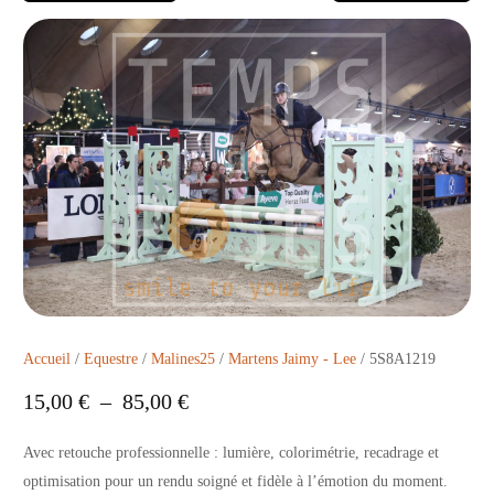
Accueil
/
Equestre
/
Malines25
/
Martens Jaimy - Lee
/ 5S8A1219
15,00
€
–
85,00
€
Avec retouche professionnelle : lumière, colorimétrie, recadrage et
optimisation pour un rendu soigné et fidèle à l’émotion du moment.