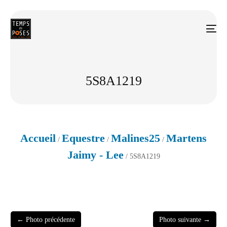
5S8A1219
Accueil
Equestre
Malines25
Martens
/
/
/
Jaimy - Lee
/ 5S8A1219
← Photo précédente
Photo suivante →